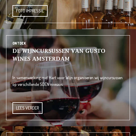
FOTO IMPRESSIE
ONTDEK
DE WIJNCURSUSSEN VAN GUSTO
WINES AMSTERDAM
In samenwerking met Hart voor Wijn organiseren wij wijncursussen
op verschillende SDEN niveaus.
LEES VERDER