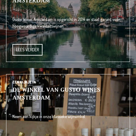
AMSTERDAM
Gusto Wines Amsterdam is opgericht in 2014 en staat garant voor
hoogwaardige kwaliteitswijnen.
LEES VERDER
EEN KIJKJE IN
DE WINKEL VAN GUSTO WINES
AMSTERDAM
Neem een kijkje in onze klassieke wijnwinkel.