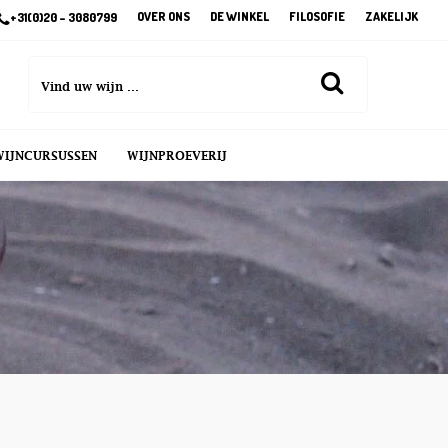
OVER ONS
DE WINKEL
FILOSOFIE
ZAKELIJK
+31(0)20 – 3080799
WIJNCURSUSSEN
WIJNPROEVERIJ