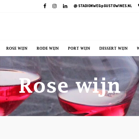
@
STADIONWEG@GUSTOWINES.NL
ROSE WIJN
RODE WIJN
PORT WIJN
DESSERT WIJN
Rose wijn