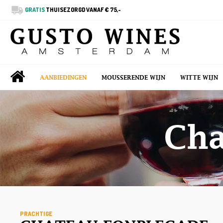
GRATIS
THUISEZORGD VANAF € 75,-
AANBIEDINGEN
MOUSSERENDE WIJN
WITTE WIJN
Cha
PRACHTIGE