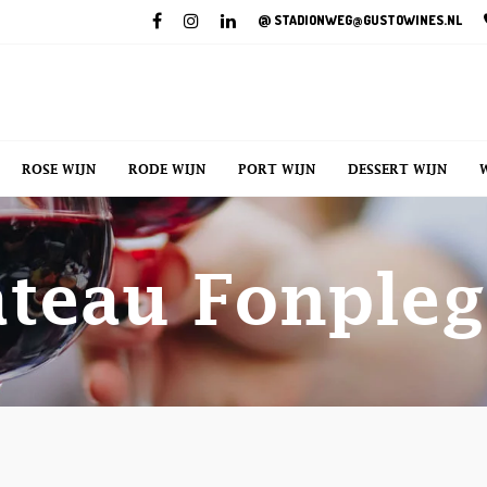
@
STADIONWEG@GUSTOWINES.NL
ROSE WIJN
RODE WIJN
PORT WIJN
DESSERT WIJN
teau Fonple