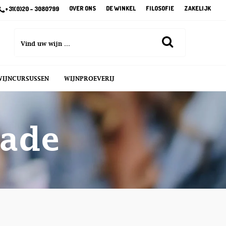
OVER ONS
DE WINKEL
FILOSOFIE
ZAKELIJK
+31(0)20 – 3080799
WIJNCURSUSSEN
WIJNPROEVERIJ
gade