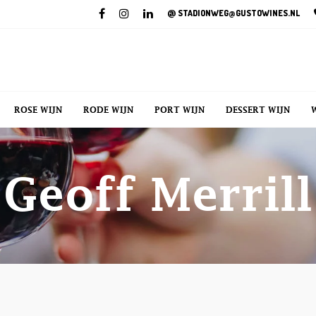
@
STADIONWEG@GUSTOWINES.NL
ROSE WIJN
RODE WIJN
PORT WIJN
DESSERT WIJN
Geoff Merrill