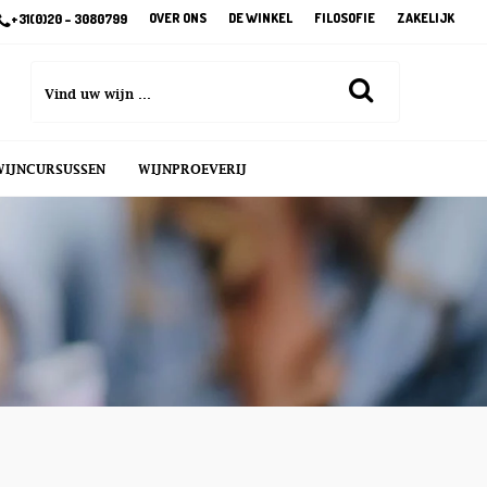
OVER ONS
DE WINKEL
FILOSOFIE
ZAKELIJK
+31(0)20 – 3080799
WIJNCURSUSSEN
WIJNPROEVERIJ