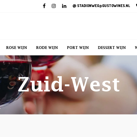
@
STADIONWEG@GUSTOWINES.NL
ROSE WIJN
RODE WIJN
PORT WIJN
DESSERT WIJN
Zuid-West