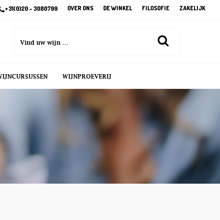
OVER ONS
DE WINKEL
FILOSOFIE
ZAKELIJK
+31(0)20 – 3080799
WIJNCURSUSSEN
WIJNPROEVERIJ