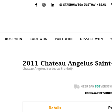
@
STADIONWEG@GUSTOWINES.NL
ROSE WIJN
RODE WIJN
PORT WIJN
DESSERT WIJN
2011 Chateau Angelus Saint
Chateau Angelus, Bordeaux, Frankrijk
MEER DAN
800
VERSCH
KOM NAAR DE WINK
Details
Pr