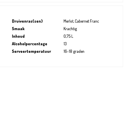
Druivenras(sen)
Merlot, Cabernet Franc
Smaak
Krachtig
Inhoud
0,75 L
Alcoholpercentage
13
Serveertemperatuur
16-18 graden