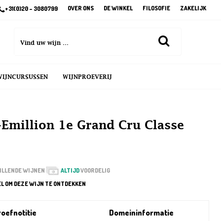
OVER ONS
DE WINKEL
FILOSOFIE
ZAKELIJK
+31(0)20 – 3080799
WIJNCURSUSSEN
WIJNPROEVERIJ
-Emillion 1e Grand Cru Classe
ILLENDE WIJNEN
ALTIJD
VOORDELIG
EL OM DEZE WIJN TE ONTDEKKEN
oefnotitie
Domeininformatie