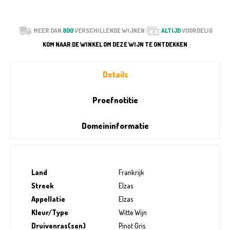
MEER DAN
800
VERSCHILLENDE WIJNEN
ALTIJD
VOORDELIG
KOM NAAR DE WINKEL OM DEZE WIJN TE ONTDEKKEN
Details
Proefnotitie
Domeininformatie
Land
Frankrijk
Streek
Elzas
Appellatie
Elzas
Kleur/Type
Witte Wijn
Druivenras(sen)
Pinot Gris