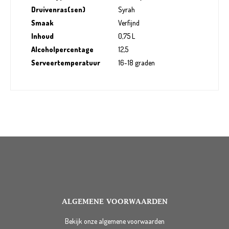
Druivenras(sen)
Syrah
Smaak
Verfijnd
Inhoud
0,75 L
Alcoholpercentage
12,5
Serveertemperatuur
16-18 graden
ALGEMENE VOORWAARDEN
Bekijk onze algemene voorwaarden