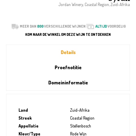
Jordan Winery, Coastal Region, Zuid-Afrika
MEER DAN
800
VERSCHILLENDE WIJNEN
ALTIJD
VOORDELIG
KOM NAAR DE WINKEL OM DEZE WIJN TE ONTDEKKEN
Details
Proefnotitie
Domeininformatie
Land
Zuid-Afrika
Streek
Coastal Region
Appellatie
Stellenbosch
Kleur/Type
Rode Wijn