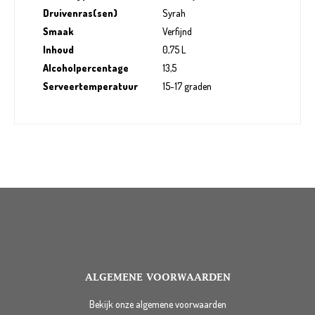
Druivenras(sen)
Syrah
Smaak
Verfijnd
Inhoud
0,75 L
Alcoholpercentage
13,5
Serveertemperatuur
15-17 graden
ALGEMENE VOORWAARDEN
Bekijk onze algemene voorwaarden