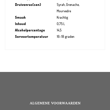
Druivenras(sen)
Syrah, Grenache,
Mourvedre
Smaak
Krachtig
Inhoud
0,75 L
Alcoholpercentage
14,5
Serveertemperatuur
16-18 graden
ALGEMENE VOORWAARDEN