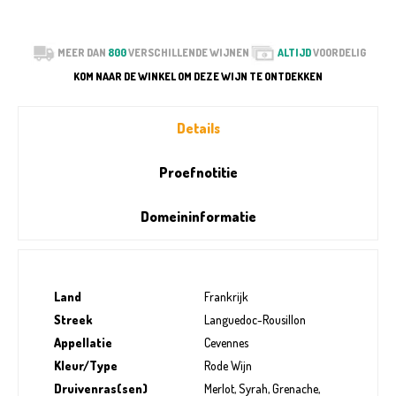
MEER DAN
800
VERSCHILLENDE WIJNEN
ALTIJD
VOORDELIG
KOM NAAR DE WINKEL OM DEZE WIJN TE ONTDEKKEN
Details
Proefnotitie
Domeininformatie
Land
Frankrijk
Streek
Languedoc-Rousillon
Appellatie
Cevennes
Kleur/Type
Rode Wijn
Druivenras(sen)
Merlot, Syrah, Grenache,