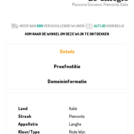
Manzone Giovanni, Piemonte, Italie
MEER DAN
800
VERSCHILLENDE WIJNEN
ALTIJD
VOORDELIG
KOM NAAR DE WINKEL OM DEZE WIJN TE ONTDEKKEN
Details
Proefnotitie
Domeininformatie
Land
Italië
Streek
Piemonte
Appellatie
Langhe
Kleur/Type
Rode Wijn