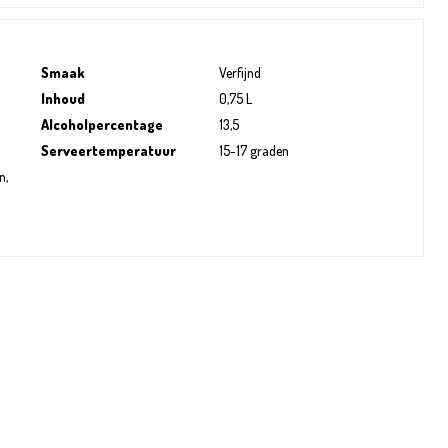
Smaak
Verfijnd
Inhoud
0,75 L
Alcoholpercentage
13,5
Serveertemperatuur
15-17 graden
n,