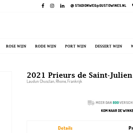
@
STADIONWEG@GUSTOWINES.NL
ROSE WIJN
RODE WIJN
PORT WIJN
DESSERT WIJN
2021 Prieurs de Saint-Julie
Laudun Chusclan, Rhone, Frankrijk
MEER DAN
800
VERSCH
KOM NAAR DE WINK
Details
Pr