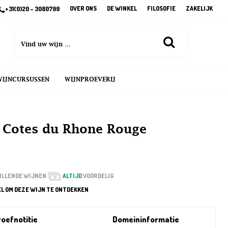
OVER ONS
DE WINKEL
FILOSOFIE
ZAKELIJK
+31(0)20 – 3080799
WIJNCURSUSSEN
WIJNPROEVERIJ
n Cotes du Rhone Rouge
ILLENDE WIJNEN
ALTIJD
VOORDELIG
EL OM DEZE WIJN TE ONTDEKKEN
oefnotitie
Domeininformatie