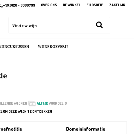
OVER ONS
DE WINKEL
FILOSOFIE
ZAKELIJK
+31(0)20 – 3080799
WIJNCURSUSSEN
WIJNPROEVERIJ
de
ILLENDE WIJNEN
ALTIJD
VOORDELIG
EL OM DEZE WIJN TE ONTDEKKEN
oefnotitie
Domeininformatie