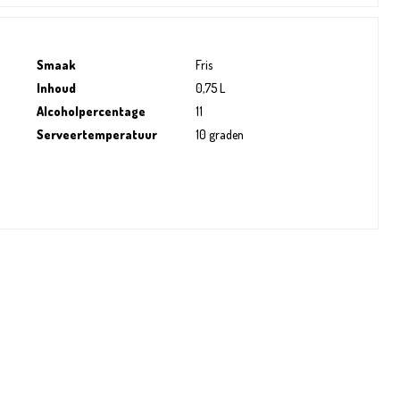
Smaak
Fris
Inhoud
0,75 L
Alcoholpercentage
11
Serveertemperatuur
10 graden