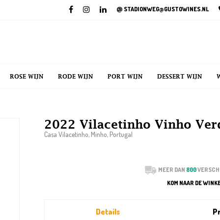
@
STADIONWEG@GUSTOWINES.NL
ROSE WIJN
RODE WIJN
PORT WIJN
DESSERT WIJN
2022 Vilacetinho Vinho Ver
Casa Vilacetinho, Minho, Portugal
MEER DAN
800
VERSCH
KOM NAAR DE WINK
Details
Pr