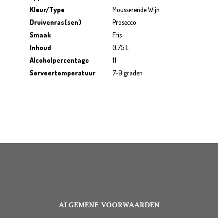
Kleur/Type
Mousserende Wijn
Druivenras(sen)
Prosecco
Smaak
Fris
Inhoud
0,75 L
Alcoholpercentage
11
Serveertemperatuur
7-9 graden
ALGEMENE VOORWAARDEN