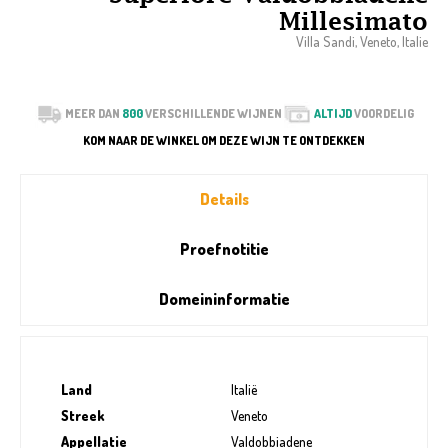
Millesimato
Villa Sandi, Veneto, Italie
MEER DAN
800
VERSCHILLENDE WIJNEN
ALTIJD
VOORDELIG
KOM NAAR DE WINKEL OM DEZE WIJN TE ONTDEKKEN
Details
Proefnotitie
Domeininformatie
Land
Italië
Streek
Veneto
Appellatie
Valdobbiadene